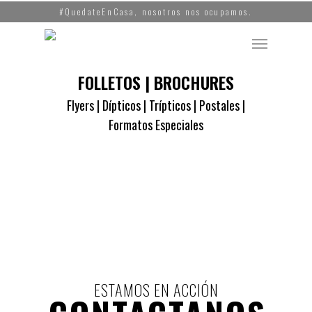
Skip
to
Menu
main
content
FOLLETOS | BROCHURES
Flyers | Dípticos | Trípticos | Postales |
Formatos Especiales
ESTAMOS EN ACCIÓN